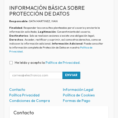
INFORMACIÓN BÁSICA SOBRE
PROTECCIÓN DE DATOS
Responsable
: GATA MARTINEZ, IVAN
Finalidad
: Responder las consultas planteadas por el usuario y enviarle la
información solicitada;
Legitimación
: Consentimiento del usuario;
Destinatarios
: Solo se realizan cesiones si existe una obligación legal;
Derechos
: Acceder, rectificar y suprimir, así como otros derechos, como se
indica en la información adicional;
Información Adicional
: Puede consultar
la información completa de Protección de Datos en nuestra
Política de
Privacidad
.
He leído y acepto la
Política de Privacidad
.
ENVIAR
Contacto
Información Legal
Política Privacidad
Política de Cookies
Condiciones de Compra
Formas de Pago
Contacto