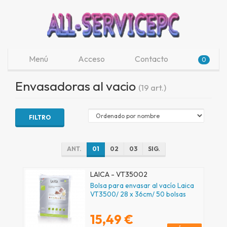
Menú
Acceso
Contacto
0
Envasadoras al vacio
(19 art.)
FILTRO
ANT.
01
02
03
SIG.
LAICA - VT35002
Bolsa para envasar al vacío Laica
VT3500/ 28 x 36cm/ 50 bolsas
15,49 €