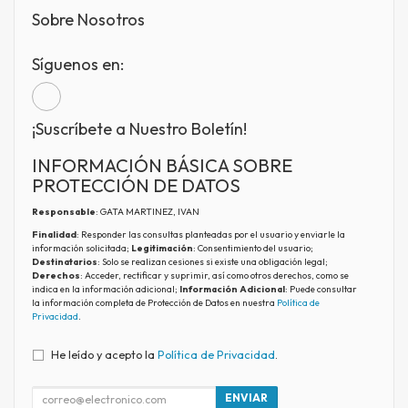
Sobre Nosotros
Síguenos en:
¡Suscríbete a Nuestro Boletín!
INFORMACIÓN BÁSICA SOBRE
PROTECCIÓN DE DATOS
Responsable
: GATA MARTINEZ, IVAN
Finalidad
: Responder las consultas planteadas por el usuario y enviarle la
información solicitada;
Legitimación
: Consentimiento del usuario;
Destinatarios
: Solo se realizan cesiones si existe una obligación legal;
Derechos
: Acceder, rectificar y suprimir, así como otros derechos, como se
indica en la información adicional;
Información Adicional
: Puede consultar
la información completa de Protección de Datos en nuestra
Política de
Privacidad
.
He leído y acepto la
Política de Privacidad
.
ENVIAR