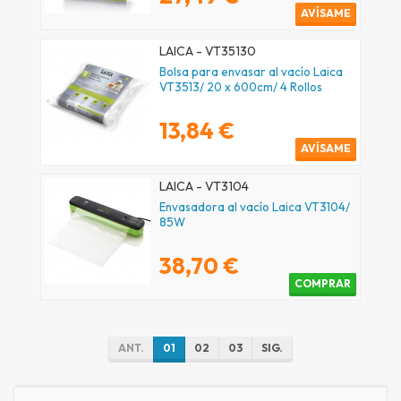
AVÍSAME
LAICA - VT35130
Bolsa para envasar al vacío Laica
VT3513/ 20 x 600cm/ 4 Rollos
13,84 €
AVÍSAME
LAICA - VT3104
Envasadora al vacío Laica VT3104/
85W
38,70 €
COMPRAR
ANT.
01
02
03
SIG.