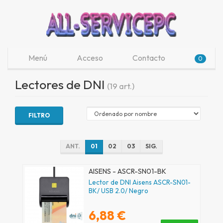
Menú
Acceso
Contacto
0
Lectores de DNI
(19 art.)
FILTRO
ANT.
01
02
03
SIG.
AISENS - ASCR-SN01-BK
Lector de DNI Aisens ASCR-SN01-
BK/ USB 2.0/ Negro
6,88 €