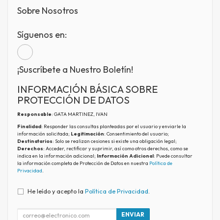
Sobre Nosotros
Síguenos en:
¡Suscríbete a Nuestro Boletín!
INFORMACIÓN BÁSICA SOBRE
PROTECCIÓN DE DATOS
Responsable
: GATA MARTINEZ, IVAN
Finalidad
: Responder las consultas planteadas por el usuario y enviarle la
información solicitada;
Legitimación
: Consentimiento del usuario;
Destinatarios
: Solo se realizan cesiones si existe una obligación legal;
Derechos
: Acceder, rectificar y suprimir, así como otros derechos, como se
indica en la información adicional;
Información Adicional
: Puede consultar
la información completa de Protección de Datos en nuestra
Política de
Privacidad
.
He leído y acepto la
Política de Privacidad
.
ENVIAR