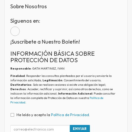
Sobre Nosotros
Síguenos en:
¡Suscríbete a Nuestro Boletín!
INFORMACIÓN BÁSICA SOBRE
PROTECCIÓN DE DATOS
Responsable
: GATA MARTINEZ, IVAN
Finalidad
: Responder las consultas planteadas por el usuario y enviarle la
información solicitada;
Legitimación
: Consentimiento del usuario;
Destinatarios
: Solo se realizan cesiones si existe una obligación legal;
Derechos
: Acceder, rectificar y suprimir, así como otros derechos, como se
indica en la información adicional;
Información Adicional
: Puede consultar
la información completa de Protección de Datos en nuestra
Política de
Privacidad
.
He leído y acepto la
Política de Privacidad
.
ENVIAR