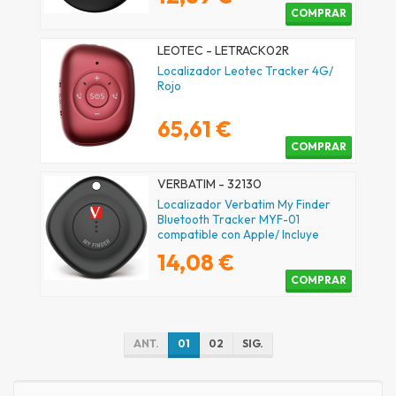
COMPRAR
LEOTEC - LETRACK02R
Localizador Leotec Tracker 4G/
Rojo
65,61 €
COMPRAR
VERBATIM - 32130
Localizador Verbatim My Finder
Bluetooth Tracker MYF-01
compatible con Apple/ Incluye
Llavero y Pila/ Negro
14,08 €
COMPRAR
ANT.
01
02
SIG.