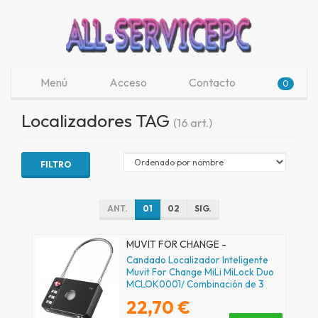
Menú
Acceso
Contacto
0
Localizadores TAG
(16 art.)
FILTRO
ANT.
01
02
SIG.
MUVIT FOR CHANGE -
MCLOK0001
Candado Localizador Inteligente
Muvit For Change MiLi MiLock Duo
MCLOK0001/ Combinación de 3
Dígitos
22,70 €