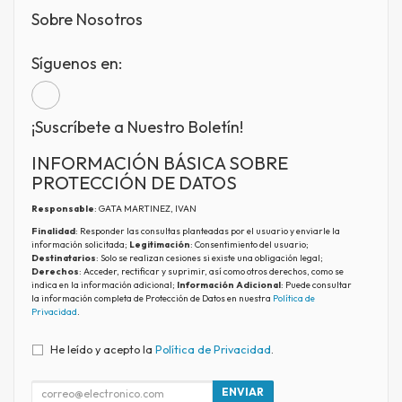
Sobre Nosotros
Síguenos en:
¡Suscríbete a Nuestro Boletín!
INFORMACIÓN BÁSICA SOBRE
PROTECCIÓN DE DATOS
Responsable
: GATA MARTINEZ, IVAN
Finalidad
: Responder las consultas planteadas por el usuario y enviarle la
información solicitada;
Legitimación
: Consentimiento del usuario;
Destinatarios
: Solo se realizan cesiones si existe una obligación legal;
Derechos
: Acceder, rectificar y suprimir, así como otros derechos, como se
indica en la información adicional;
Información Adicional
: Puede consultar
la información completa de Protección de Datos en nuestra
Política de
Privacidad
.
He leído y acepto la
Política de Privacidad
.
ENVIAR