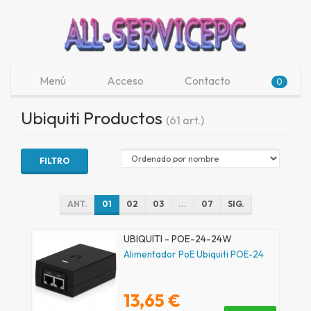
Menú
Acceso
Contacto
0
Ubiquiti Productos
(61 art.)
FILTRO
ANT.
01
02
03
...
07
SIG.
UBIQUITI - POE-24-24W
Alimentador PoE Ubiquiti POE-24
13,65 €