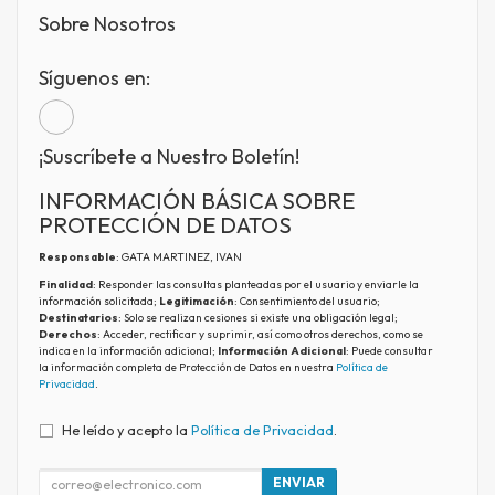
Sobre Nosotros
Síguenos en:
¡Suscríbete a Nuestro Boletín!
INFORMACIÓN BÁSICA SOBRE
PROTECCIÓN DE DATOS
Responsable
: GATA MARTINEZ, IVAN
Finalidad
: Responder las consultas planteadas por el usuario y enviarle la
información solicitada;
Legitimación
: Consentimiento del usuario;
Destinatarios
: Solo se realizan cesiones si existe una obligación legal;
Derechos
: Acceder, rectificar y suprimir, así como otros derechos, como se
indica en la información adicional;
Información Adicional
: Puede consultar
la información completa de Protección de Datos en nuestra
Política de
Privacidad
.
He leído y acepto la
Política de Privacidad
.
ENVIAR