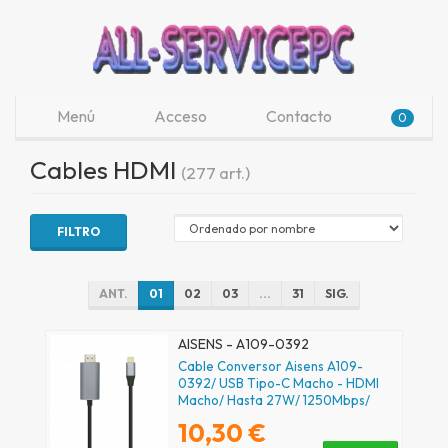
Menú
Acceso
Contacto
0
Cables HDMI
(277 art.)
FILTRO
ANT.
01
02
03
...
31
SIG.
AISENS - A109-0392
Cable Conversor Aisens A109-
0392/ USB Tipo-C Macho - HDMI
Macho/ Hasta 27W/ 1250Mbps/
80cm/ Negro
10,30 €