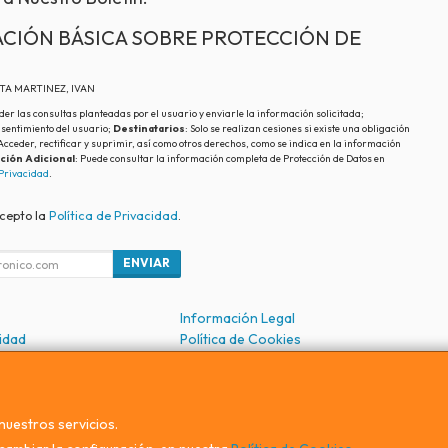
CIÓN BÁSICA SOBRE PROTECCIÓN DE
ATA MARTINEZ, IVAN
der las consultas planteadas por el usuario y enviarle la información solicitada;
nsentimiento del usuario;
Destinatarios
: Solo se realizan cesiones si existe una obligación
 Acceder, rectificar y suprimir, así como otros derechos, como se indica en la información
ción Adicional
: Puede consultar la información completa de Protección de Datos en
 Privacidad
.
acepto la
Política de Privacidad
.
ENVIAR
Información Legal
cidad
Política de Cookies
de Compra
Formas de Pago
nuestros servicios.
, , , , España. - C.I.F.: 75559829E - Tfno: