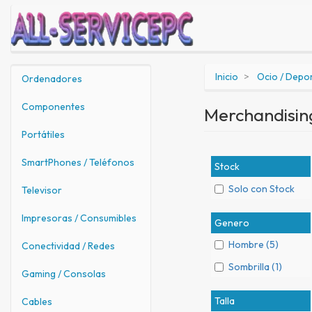
Inicio
Ocio / Depo
Ordenadores
Componentes
Merchandisi
Portátiles
SmartPhones / Teléfonos
Stock
Solo con Stock
Televisor
Impresoras / Consumibles
Genero
Hombre (5)
Conectividad / Redes
Sombrilla (1)
Gaming / Consolas
Talla
Cables