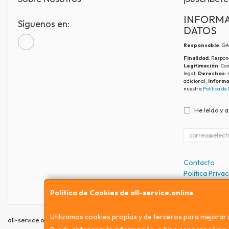
INFORMA
Síguenos en:
DATOS
Responsable
: G
Finalidad
: Respon
Legitimación
: Co
legal;
Derechos
:
adicional;
Informa
nuestra
Política de
He leído y 
Contacto
Política Priva
Condiciones 
Política de Cookies de all-service.online
Utilizamos cookies propias y de terceros para mejorar 
all-service.online © 2026