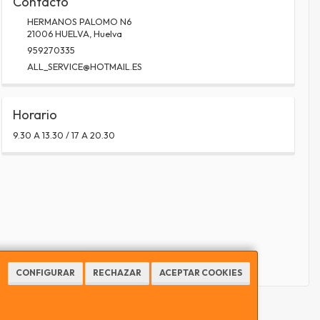
Contacto
HERMANOS PALOMO N6
21006
HUELVA
,
Huelva
959270335
ALL_SERVICE@HOTMAIL.ES
Horario
9.30 A 13.30 / 17 A 20.30
CONFIGURAR
RECHAZAR
ACEPTAR COOKIES