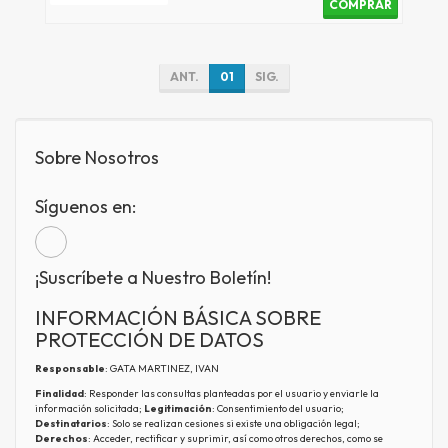
COMPRAR
ANT.
01
SIG.
Sobre Nosotros
Síguenos en:
¡Suscríbete a Nuestro Boletín!
INFORMACIÓN BÁSICA SOBRE
PROTECCIÓN DE DATOS
Responsable
: GATA MARTINEZ, IVAN
Finalidad
: Responder las consultas planteadas por el usuario y enviarle la
información solicitada;
Legitimación
: Consentimiento del usuario;
Destinatarios
: Solo se realizan cesiones si existe una obligación legal;
Derechos
: Acceder, rectificar y suprimir, así como otros derechos, como se