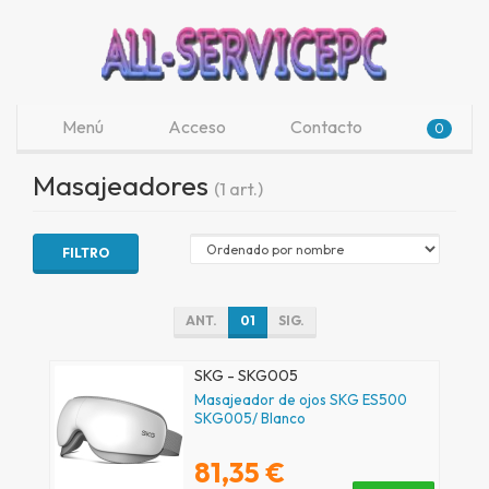
Menú
Acceso
Contacto
0
Masajeadores
(1 art.)
FILTRO
ANT.
01
SIG.
SKG - SKG005
Masajeador de ojos SKG ES500
SKG005/ Blanco
81,35 €