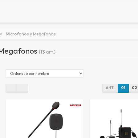
Microfonos y Megafonos
 Megafonos
(13 art.)
ANT.
01
02