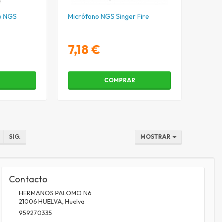
o NGS
Micrófono NGS Singer Fire
7,18 €
R
COMPRAR
SIG.
MOSTRAR
Contacto
HERMANOS PALOMO N6
21006
HUELVA
,
Huelva
959270335