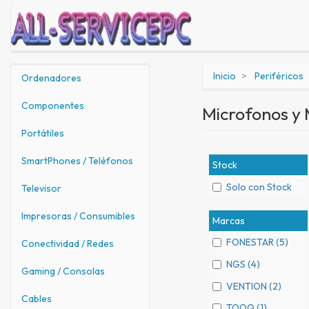
Inicio
Periféricos
Ordenadores
Componentes
Microfonos y
Portátiles
SmartPhones / Teléfonos
Stock
Solo con Stock
Televisor
Impresoras / Consumibles
Marcas
FONESTAR (5)
Conectividad / Redes
NGS (4)
Gaming / Consolas
VENTION (2)
Cables
TOOQ (1)