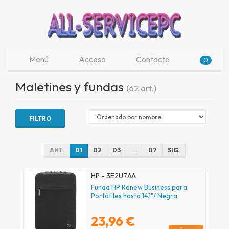
Menú
Acceso
Contacto
0
Maletines y fundas
(62 art.)
FILTRO
ANT.
01
02
03
...
07
SIG.
HP - 3E2U7AA
Funda HP Renew Business para
Portátiles hasta 14.1"/ Negra
23,96 €