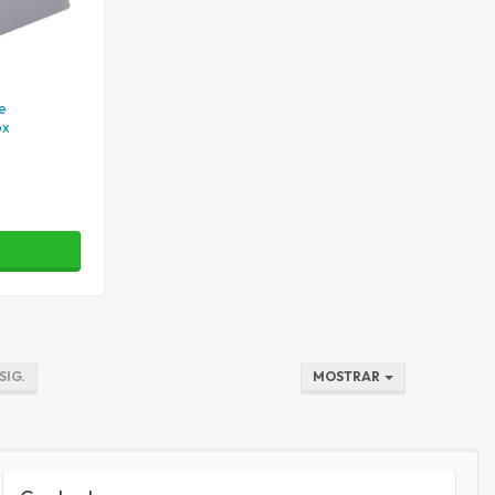
e
ox
R
SIG.
MOSTRAR