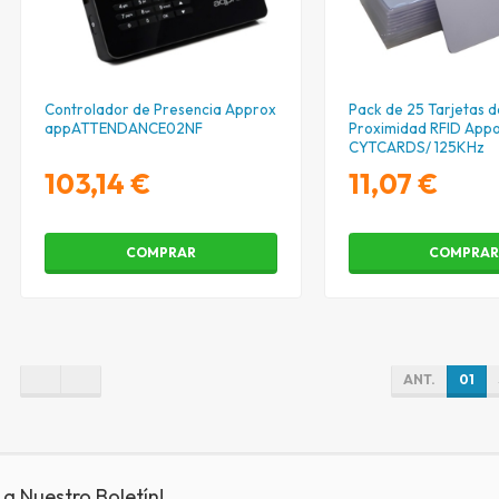
Controlador de Presencia Approx
Pack de 25 Tarjetas d
appATTENDANCE02NF
Proximidad RFID App
CYTCARDS/ 125KHz
103,14 €
11,07 €
COMPRAR
COMPRA
ANT.
01
 a Nuestro Boletín!