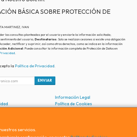
CIÓN BÁSICA SOBRE PROTECCIÓN DE
ATA MARTINEZ, IVAN
der las consultas planteadas por el usuario y enviarle la información solicitada;
nsentimiento del usuario;
Destinatarios
: Solo se realizan cesiones si existe una obligación
 Acceder, rectificar y suprimir, así como otros derechos, como se indica en la información
ción Adicional
: Puede consultar la información completa de Protección de Datos en
 Privacidad
.
acepto la
Política de Privacidad
.
ENVIAR
Información Legal
cidad
Política de Cookies
de Compra
Formas de Pago
nuestros servicios.
, , , , España. - C.I.F.: 75559829E - Tfno: