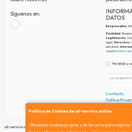
INFORMA
Síguenos en:
DATOS
Responsable
: G
Finalidad
: Respon
Legitimación
: Co
legal;
Derechos
:
adicional;
Informa
nuestra
Política de
He leído y 
Contacto
Política Priva
Condiciones 
Política de Cookies de all-service.online
Utilizamos cookies propias y de terceros para mejorar 
all-service.online © 2026