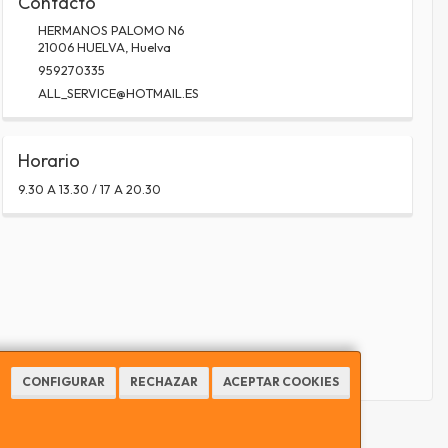
Contacto
HERMANOS PALOMO N6
21006
HUELVA
,
Huelva
959270335
ALL_SERVICE@HOTMAIL.ES
Horario
9.30 A 13.30 / 17 A 20.30
CONFIGURAR
RECHAZAR
ACEPTAR COOKIES