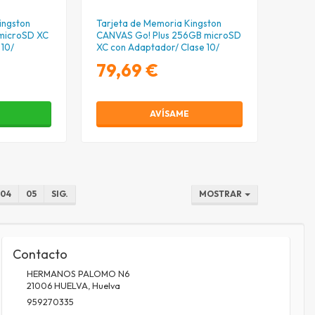
ingston
Tarjeta de Memoria Kingston
 microSD XC
CANVAS Go! Plus 256GB microSD
 10/
XC con Adaptador/ Clase 10/
200MBs
79,69 €
R
AVÍSAME
04
05
SIG.
MOSTRAR
Contacto
HERMANOS PALOMO N6
21006
HUELVA
,
Huelva
959270335