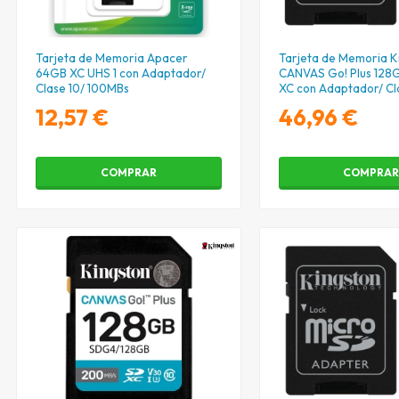
Tarjeta de Memoria Apacer
Tarjeta de Memoria K
64GB XC UHS 1 con Adaptador/
CANVAS Go! Plus 128
Clase 10/ 100MBs
XC con Adaptador/ Cl
200MBs
12,57 €
46,96 €
COMPRAR
COMPRA