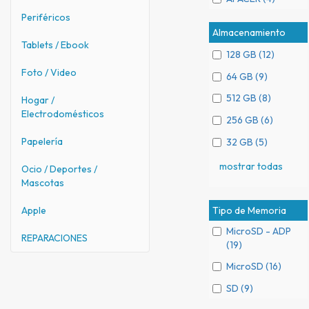
Periféricos
Almacenamiento
Tablets / Ebook
128 GB (12)
Foto / Video
64 GB (9)
512 GB (8)
Hogar /
Electrodomésticos
256 GB (6)
Papelería
32 GB (5)
mostrar todas
Ocio / Deportes /
Mascotas
Tipo de Memoria
Apple
MicroSD - ADP
REPARACIONES
(19)
MicroSD (16)
SD (9)