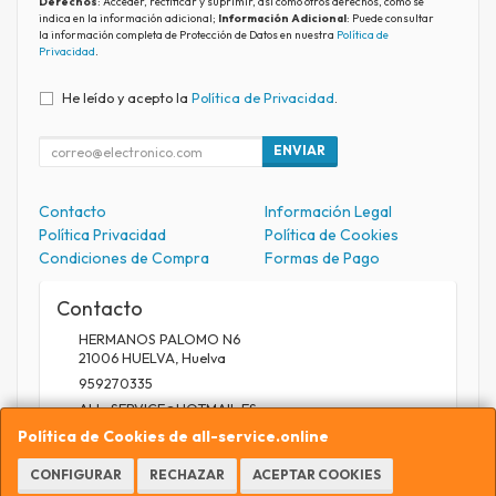
Derechos
: Acceder, rectificar y suprimir, así como otros derechos, como se
indica en la información adicional;
Información Adicional
: Puede consultar
la información completa de Protección de Datos en nuestra
Política de
Privacidad
.
He leído y acepto la
Política de Privacidad
.
ENVIAR
Contacto
Información Legal
Política Privacidad
Política de Cookies
Condiciones de Compra
Formas de Pago
Contacto
HERMANOS PALOMO N6
21006
HUELVA
,
Huelva
959270335
ALL_SERVICE@HOTMAIL.ES
Política de Cookies de all-service.online
CONFIGURAR
RECHAZAR
ACEPTAR COOKIES
Horario