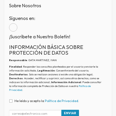
Sobre Nosotros
Síguenos en:
¡Suscríbete a Nuestro Boletín!
INFORMACIÓN BÁSICA SOBRE
PROTECCIÓN DE DATOS
Responsable
: GATA MARTINEZ, IVAN
Finalidad
: Responder las consultas planteadas por el usuario y enviarle la
información solicitada;
Legitimación
: Consentimiento del usuario;
Destinatarios
: Solo se realizan cesiones si existe una obligación legal;
Derechos
: Acceder, rectificar y suprimir, así como otros derechos, como se
indica en la información adicional;
Información Adicional
: Puede consultar
la información completa de Protección de Datos en nuestra
Política de
Privacidad
.
He leído y acepto la
Política de Privacidad
.
ENVIAR