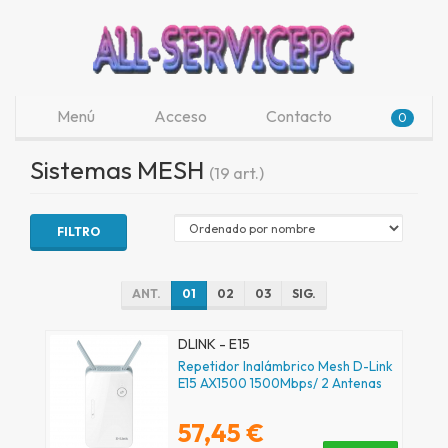
Menú
Acceso
Contacto
0
Sistemas MESH
(19 art.)
FILTRO
ANT.
01
02
03
SIG.
DLINK - E15
Repetidor Inalámbrico Mesh D-Link
E15 AX1500 1500Mbps/ 2 Antenas
57,45 €