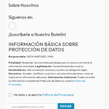
Sobre Nosotros
Síguenos en:
¡Suscríbete a Nuestro Boletín!
INFORMACIÓN BÁSICA SOBRE
PROTECCIÓN DE DATOS
Responsable
: GATA MARTINEZ, IVAN
Finalidad
: Responder las consultas planteadas por el usuario y enviarle la
información solicitada;
Legitimación
: Consentimiento del usuario;
Destinatarios
: Solo se realizan cesiones si existe una obligación legal;
Derechos
: Acceder, rectificar y suprimir, así como otros derechos, como se
indica en la información adicional;
Información Adicional
: Puede consultar
la información completa de Protección de Datos en nuestra
Política de
Privacidad
.
He leído y acepto la
Política de Privacidad
.
ENVIAR