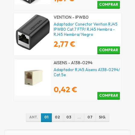
COMPRAR
VENTION - IPWB0
Adaptador Conector Vention RJ45
IPWB0 Cat.7 FTP/ RJ45 Hembra -
RJ45 Hembra/ Negro
2,77 €
COMPRAR
AISENS - A138-0294
Adaptador RJ45 Aisens A138-0294/
Cat.5e
0,42 €
COMPRAR
ANT.
01
02
03
...
07
SIG.