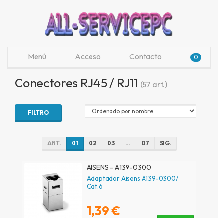
Menú
Acceso
Contacto
0
Conectores RJ45 / RJ11
(57 art.)
FILTRO
ANT.
01
02
03
...
07
SIG.
AISENS - A139-0300
Adaptador Aisens A139-0300/
Cat.6
1,39 €