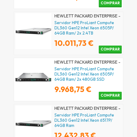
COMPRAR
HEWLETT PACKARD ENTERPRISE -
P89999-425
Servidor HPE ProLiant Compute
DL360 Gen12 Intel Xeon 6505P/
64GB Ram/ 2x 2.4TB
10.011,73 €
COMPRAR
HEWLETT PACKARD ENTERPRISE -
P89233-425
Servidor HPE ProLiant Compute
DL360 Gen12 Intel Xeon 6505P/
64GB Ram/ 2x 480GB SSD
9.968,75 €
COMPRAR
HEWLETT PACKARD ENTERPRISE -
P90000-425
Servidor HPE ProLiant Compute
DL360 Gen12 Intel Xeon 6517P/
64GB Ram
12.432,83 €