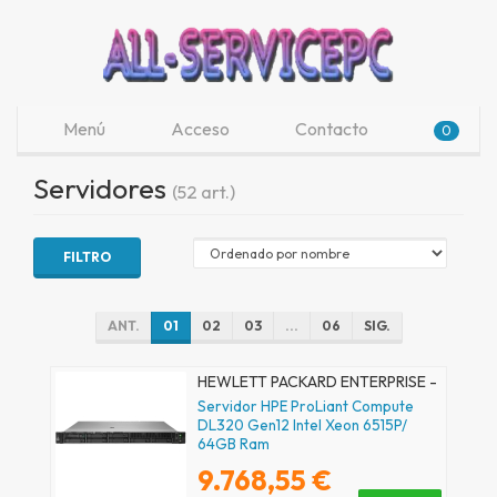
Menú
Acceso
Contacto
0
Servidores
(52 art.)
FILTRO
ANT.
01
02
03
...
06
SIG.
HEWLETT PACKARD ENTERPRISE -
P87775-425
Servidor HPE ProLiant Compute
DL320 Gen12 Intel Xeon 6515P/
64GB Ram
9.768,55 €