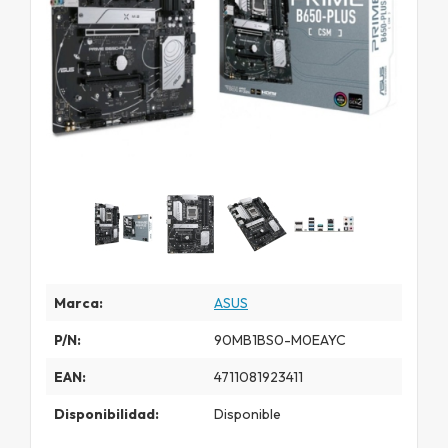
Marca:
ASUS
P/N:
90MB1BS0-M0EAYC
EAN:
4711081923411
Disponibilidad:
Disponible