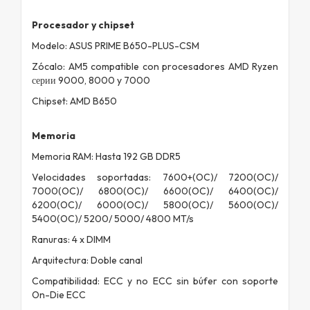
Procesador y chipset
Modelo: ASUS PRIME B650-PLUS-CSM
Zócalo: AM5 compatible con procesadores AMD Ryzen
серии 9000, 8000 y 7000
Chipset: AMD B650
Memoria
Memoria RAM: Hasta 192 GB DDR5
Velocidades soportadas: 7600+(OC)/ 7200(OC)/
7000(OC)/ 6800(OC)/ 6600(OC)/ 6400(OC)/
6200(OC)/ 6000(OC)/ 5800(OC)/ 5600(OC)/
5400(OC)/ 5200/ 5000/ 4800 MT/s
Ranuras: 4 x DIMM
Arquitectura: Doble canal
Compatibilidad: ECC y no ECC sin búfer con soporte
On-Die ECC