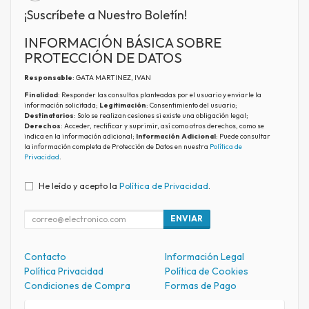
¡Suscríbete a Nuestro Boletín!
INFORMACIÓN BÁSICA SOBRE
PROTECCIÓN DE DATOS
Responsable
: GATA MARTINEZ, IVAN
Finalidad
: Responder las consultas planteadas por el usuario y enviarle la
información solicitada;
Legitimación
: Consentimiento del usuario;
Destinatarios
: Solo se realizan cesiones si existe una obligación legal;
Derechos
: Acceder, rectificar y suprimir, así como otros derechos, como se
indica en la información adicional;
Información Adicional
: Puede consultar
la información completa de Protección de Datos en nuestra
Política de
Privacidad
.
He leído y acepto la
Política de Privacidad
.
ENVIAR
Contacto
Información Legal
Política Privacidad
Política de Cookies
Condiciones de Compra
Formas de Pago