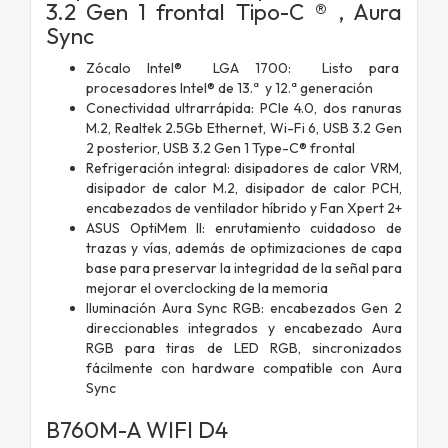
3.2 Gen 1 frontal Tipo-C ® , Aura
Sync
Zócalo Intel® LGA 1700: Listo para
procesadores Intel® de 13.ª y 12.ª generación
Conectividad ultrarrápida: PCIe 4.0, dos ranuras
M.2, Realtek 2.5Gb Ethernet, Wi-Fi 6, USB 3.2 Gen
2 posterior, USB 3.2 Gen 1 Type-C® frontal
Refrigeración integral: disipadores de calor VRM,
disipador de calor M.2, disipador de calor PCH,
encabezados de ventilador híbrido y Fan Xpert 2+
ASUS OptiMem II: enrutamiento cuidadoso de
trazas y vías, además de optimizaciones de capa
base para preservar la integridad de la señal para
mejorar el overclocking de la memoria
Iluminación Aura Sync RGB: encabezados Gen 2
direccionables integrados y encabezado Aura
RGB para tiras de LED RGB, sincronizados
fácilmente con hardware compatible con Aura
Sync
B760M-A WIFI D4