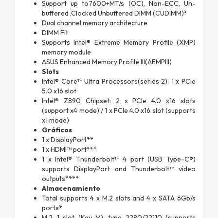
Support up to7600+MT/s (OC), Non-ECC, Un-
buffered ,Clocked Unbuffered DIMM (CUDIMM)*
Dual channel memory architecture
DIMM Fit
Supports Intel® Extreme Memory Profile (XMP)
memory module
ASUS Enhanced Memory Profile III(AEMPIII)
Slots
Intel® Core™ Ultra Processors(series 2): 1 x PCIe
5.0 x16 slot
Intel® Z890 Chipset: 2 x PCIe 4.0 x16 slots
(support x4 mode) / 1 x PCIe 4.0 x16 slot (supports
x1 mode)
Gráficos
1 x DisplayPort**
1 x HDMI™ port***
1 x Intel® Thunderbolt™ 4 port (USB Type-C®)
supports DisplayPort and Thunderbolt™ video
outputs****
Almacenamiento
Total supports 4 x M.2 slots and 4 x SATA 6Gb/s
ports*
M.2_1 slot (Key M), type 2280/22110 (supports