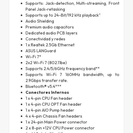
Supports: Jack-detection, Multi-streaming, Front
Panel Jack-retasking
Supports up to 24-Bit/192 kHz playback"
Audio Shielding
Premium audio capacitors
Dedicated audio PCB layers
Conectividad y redes
1 x Realtek 2.5Gb Ethernet
ASUS LANGuard
Wi-Fi 7*
2x2 Wi-Fi 7 (802.11be)
Supports 2.4/5/6GHz frequency band**
Supports Wi-Fi 7 160MHz bandwidth, up to
2.9Gbps transfer rate.
Bluetooth® v5.4***
Conectores Internos
1 x 4-pin CPU Fan header
1 x 4-pin CPU OPT Fan header
1 x 4-pin AIO Pump header
4 x 4-pin Chassis Fan headers
1 x 24-pin Main Power connector
2 x 8-pin +12V CPU Power connector