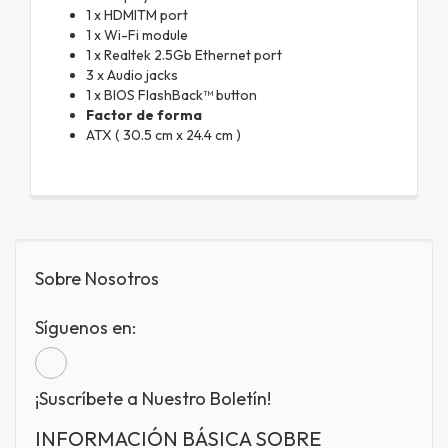
1 x HDMITM port
1 x Wi-Fi module
1 x Realtek 2.5Gb Ethernet port
3 x Audio jacks
1 x BIOS FlashBack™ button
Factor de forma
ATX ( 30.5 cm x 24.4 cm )
Sobre Nosotros
Síguenos en:
¡Suscríbete a Nuestro Boletín!
INFORMACIÓN BÁSICA SOBRE