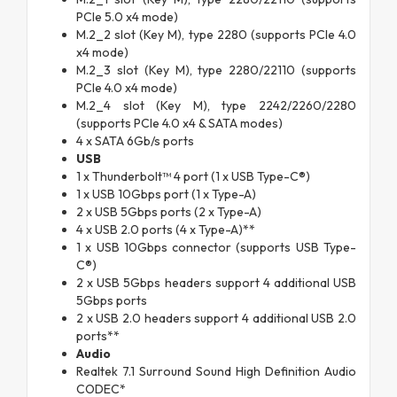
PCIe 5.0 x4 mode)
M.2_2 slot (Key M), type 2280 (supports PCIe 4.0
x4 mode)
M.2_3 slot (Key M), type 2280/22110 (supports
PCIe 4.0 x4 mode)
M.2_4 slot (Key M), type 2242/2260/2280
(supports PCIe 4.0 x4 & SATA modes)
4 x SATA 6Gb/s ports
USB
1 x Thunderbolt™ 4 port (1 x USB Type-C®)
1 x USB 10Gbps port (1 x Type-A)
2 x USB 5Gbps ports (2 x Type-A)
4 x USB 2.0 ports (4 x Type-A)**
1 x USB 10Gbps connector (supports USB Type-
C®)
2 x USB 5Gbps headers support 4 additional USB
5Gbps ports
2 x USB 2.0 headers support 4 additional USB 2.0
ports**
Audio
Realtek 7.1 Surround Sound High Definition Audio
CODEC*