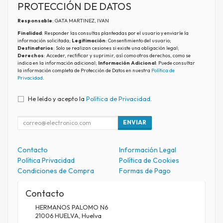
PROTECCIÓN DE DATOS
Responsable
: GATA MARTINEZ, IVAN
Finalidad
: Responder las consultas planteadas por el usuario y enviarle la
información solicitada;
Legitimación
: Consentimiento del usuario;
Destinatarios
: Solo se realizan cesiones si existe una obligación legal;
Derechos
: Acceder, rectificar y suprimir, así como otros derechos, como se
indica en la información adicional;
Información Adicional
: Puede consultar
la información completa de Protección de Datos en nuestra
Política de
Privacidad
.
He leído y acepto la
Política de Privacidad
.
ENVIAR
Contacto
Información Legal
Política Privacidad
Política de Cookies
Condiciones de Compra
Formas de Pago
Contacto
HERMANOS PALOMO N6
21006
HUELVA
,
Huelva