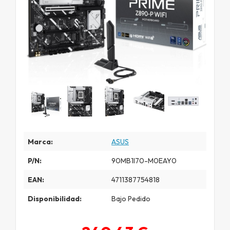
Marca:
ASUS
P/N:
90MB1I70-M0EAY0
EAN:
4711387754818
Disponibilidad:
Bajo Pedido