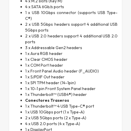
4 x M.2 slots (Key M)
4 x SATA 6Gb/s ports
1 x USB 10Gbps connector (supports USB Type-
C®)
2 x USB 5Gbps headers support 4 additional USB
5Gbps ports
2 x USB 2.0 headers support 4 additional USB 2.0
ports
3 x Addressable Gen2 headers
1 x Aura RGB header
1 x Clear CMOS header
1 x COM Port header
1 x Front Panel Audio header (F_AUDIO)
1 x S/PDIF Out header
1 x SPI TPM header (14-1pin)
1 x 10-1 pin Front System Panel header
1 x Thunderbolt™ (USB4®) header
Conectores Traseros
1 x Thunderbolt™ 4 USB Type-C® port
1 x USB 10Gbps port (1 x Type-A)
2 x USB 5Gbps ports (2 x Type-A)
4 x USB 2.0 ports (4 x Type-A)
1 x DisplayPort