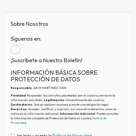
Sobre Nosotros
Síguenos en:
¡Suscríbete a Nuestro Boletín!
INFORMACIÓN BÁSICA SOBRE
PROTECCIÓN DE DATOS
Responsable
: GATA MARTINEZ, IVAN
Finalidad
: Responder las consultas planteadas por el usuario y enviarle la
información solicitada;
Legitimación
: Consentimiento del usuario;
Destinatarios
: Solo se realizan cesiones si existe una obligación legal;
Derechos
: Acceder, rectificar y suprimir, así como otros derechos, como se
indica en la información adicional;
Información Adicional
: Puede consultar
la información completa de Protección de Datos en nuestra
Política de
Privacidad
.
He leído y acepto la
Política de Privacidad
.