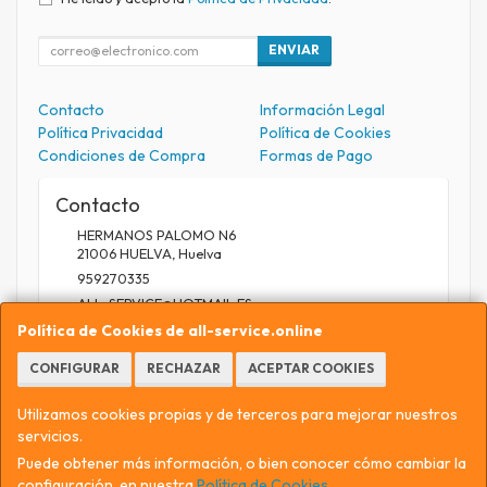
ENVIAR
Contacto
Información Legal
Política Privacidad
Política de Cookies
Condiciones de Compra
Formas de Pago
Contacto
HERMANOS PALOMO N6
21006
HUELVA
,
Huelva
959270335
ALL_SERVICE@HOTMAIL.ES
Política de Cookies de all-service.online
CONFIGURAR
RECHAZAR
ACEPTAR COOKIES
Horario
9.30 A 13.30 / 17 A 20.30
Utilizamos cookies propias y de terceros para mejorar nuestros
servicios.
Puede obtener más información, o bien conocer cómo cambiar la
configuración, en nuestra
Política de Cookies
.