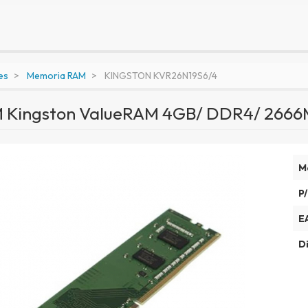
es
Memoria RAM
KINGSTON KVR26N19S6/4
 Kingston ValueRAM 4GB/ DDR4/ 2666M
M
P/
E
Di