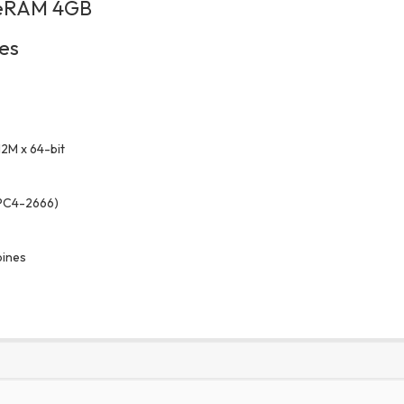
ueRAM 4GB
nes
12M x 64-bit
(PC4-2666)
pines