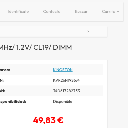
Identifícate
Contacto
Buscar
Carrito
Hz/ 1.2V/ CL19/ DIMM
arca:
KINGSTON
N:
KVR26N19S6/4
AN:
740617282733
sponibilidad:
Disponible
49,83 €