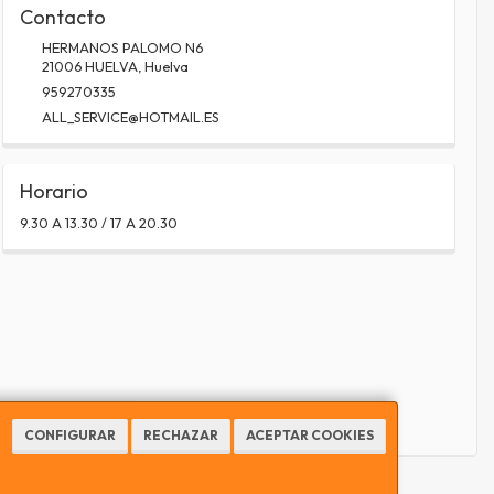
Contacto
HERMANOS PALOMO N6
21006
HUELVA
,
Huelva
959270335
ALL_SERVICE@HOTMAIL.ES
Horario
9.30 A 13.30 / 17 A 20.30
CONFIGURAR
RECHAZAR
ACEPTAR COOKIES