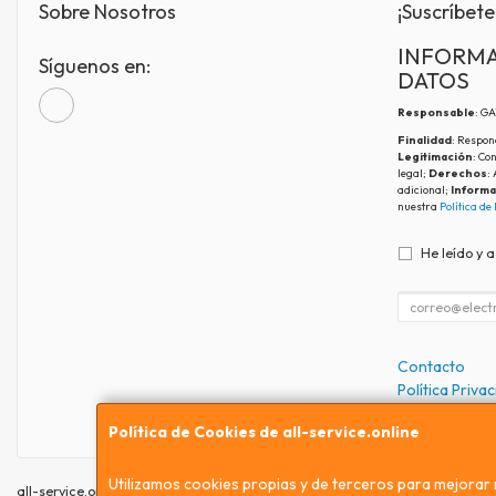
Sobre Nosotros
¡Suscríbete
INFORMA
Síguenos en:
DATOS
Responsable
: G
Finalidad
: Respon
Legitimación
: Co
legal;
Derechos
:
adicional;
Informa
nuestra
Política de
He leído y 
Contacto
Política Priva
Condiciones 
Política de Cookies de all-service.online
Utilizamos cookies propias y de terceros para mejorar 
all-service.online © 2026