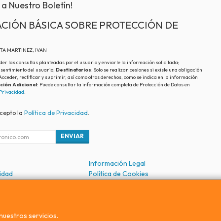
 a Nuestro Boletín!
CIÓN BÁSICA SOBRE PROTECCIÓN DE
ATA MARTINEZ, IVAN
der las consultas planteadas por el usuario y enviarle la información solicitada;
nsentimiento del usuario;
Destinatarios
: Solo se realizan cesiones si existe una obligación
 Acceder, rectificar y suprimir, así como otros derechos, como se indica en la información
ción Adicional
: Puede consultar la información completa de Protección de Datos en
 Privacidad
.
acepto la
Política de Privacidad
.
ENVIAR
Información Legal
cidad
Política de Cookies
de Compra
Formas de Pago
nuestros servicios.