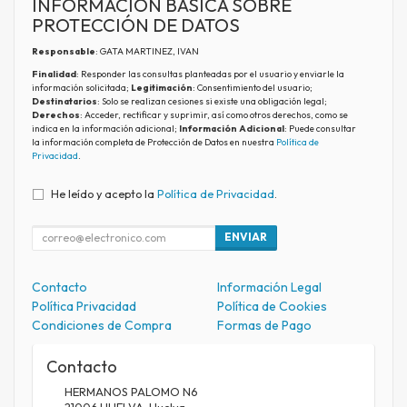
INFORMACIÓN BÁSICA SOBRE
PROTECCIÓN DE DATOS
Responsable
: GATA MARTINEZ, IVAN
Finalidad
: Responder las consultas planteadas por el usuario y enviarle la
información solicitada;
Legitimación
: Consentimiento del usuario;
Destinatarios
: Solo se realizan cesiones si existe una obligación legal;
Derechos
: Acceder, rectificar y suprimir, así como otros derechos, como se
indica en la información adicional;
Información Adicional
: Puede consultar
la información completa de Protección de Datos en nuestra
Política de
Privacidad
.
He leído y acepto la
Política de Privacidad
.
ENVIAR
Contacto
Información Legal
Política Privacidad
Política de Cookies
Condiciones de Compra
Formas de Pago
Contacto
HERMANOS PALOMO N6
21006
HUELVA
,
Huelva