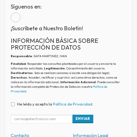
Síguenos en:
¡Suscríbete a Nuestro Boletín!
INFORMACIÓN BÁSICA SOBRE
PROTECCIÓN DE DATOS
Responsable
: GATA MARTINEZ, IVAN
Finalidad
: Responder las consultas planteadas por el usuario y enviarle la
información solicitada;
Legitimación
: Consentimiento del usuario;
Destinatarios
: Solo se realizan cesiones si existe una obligación legal;
Derechos
: Acceder, rectificar y suprimir, así como otros derechos, como se
indica en la información adicional;
Información Adicional
: Puede consultar
la información completa de Protección de Datos en nuestra
Política de
Privacidad
.
He leído y acepto la
Política de Privacidad
.
ENVIAR
Contacto
Información Legal