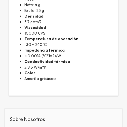
Neto: 4 g
Bruto: 25 g
Densidad
3.7 g/cm3
Viscosidad
10000 CPS
Temperatura de operación
-30 ~ 240ºC
Impedancia térmica
≤ 0.0014 (ºC*in2)/W
Conductividad térmica
≥ 8.3 W/m*K
Color
Amarillo grisáceo
Sobre Nosotros