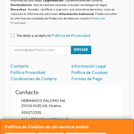
información solicitada;
Legitimación
: Consentimiento del usuario;
Destinatarios
: Solo se realizan cesiones si existe una obligación legal;
Derechos
: Acceder, rectificar y suprimir, así como otros derechos, como se
indica en la información adicional;
Información Adicional
: Puede consultar
la información completa de Protección de Datos en nuestra
Política de
Privacidad
.
He leído y acepto la
Política de Privacidad
.
ENVIAR
Contacto
Información Legal
Política Privacidad
Política de Cookies
Condiciones de Compra
Formas de Pago
Contacto
HERMANOS PALOMO N6
21006
HUELVA
,
Huelva
959270335
ALL_SERVICE@HOTMAIL.ES
Política de Cookies de all-service.online