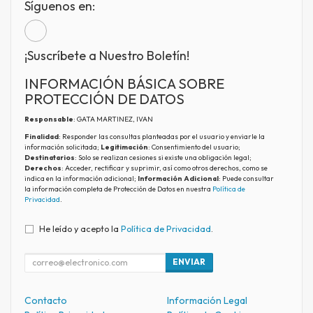
Síguenos en:
¡Suscríbete a Nuestro Boletín!
INFORMACIÓN BÁSICA SOBRE
PROTECCIÓN DE DATOS
Responsable
: GATA MARTINEZ, IVAN
Finalidad
: Responder las consultas planteadas por el usuario y enviarle la
información solicitada;
Legitimación
: Consentimiento del usuario;
Destinatarios
: Solo se realizan cesiones si existe una obligación legal;
Derechos
: Acceder, rectificar y suprimir, así como otros derechos, como se
indica en la información adicional;
Información Adicional
: Puede consultar
la información completa de Protección de Datos en nuestra
Política de
Privacidad
.
He leído y acepto la
Política de Privacidad
.
ENVIAR
Contacto
Información Legal