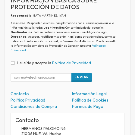
INFORMACIÓN BÁSICA SOBRE
PROTECCIÓN DE DATOS
Responsable
: GATA MARTINEZ, IVAN
Finalidad
: Responder las consultas planteadas por el usuario y enviarle la
información solicitada;
Legitimación
: Consentimiento del usuario;
Destinatarios
: Solo se realizan cesiones si existe una obligación legal;
Derechos
: Acceder, rectificar y suprimir, así como otros derechos, como se
indica en la información adicional;
Información Adicional
: Puede consultar
la información completa de Protección de Datos en nuestra
Política de
Privacidad
.
He leído y acepto la
Política de Privacidad
.
ENVIAR
Contacto
Información Legal
Política Privacidad
Política de Cookies
Condiciones de Compra
Formas de Pago
Contacto
HERMANOS PALOMO N6
21006
HUELVA
,
Huelva