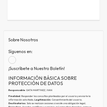
Sobre Nosotros
Síguenos en:
¡Suscríbete a Nuestro Boletín!
INFORMACIÓN BÁSICA SOBRE
PROTECCIÓN DE DATOS
Responsable
: GATA MARTINEZ, IVAN
Finalidad
: Responder las consultas planteadas por el usuario y enviarle la
información solicitada;
Legitimación
: Consentimiento del usuario;
Destinatarios
: Solo se realizan cesiones si existe una obligación legal;
Derechos
: Acceder, rectificar y suprimir, así como otros derechos, como se