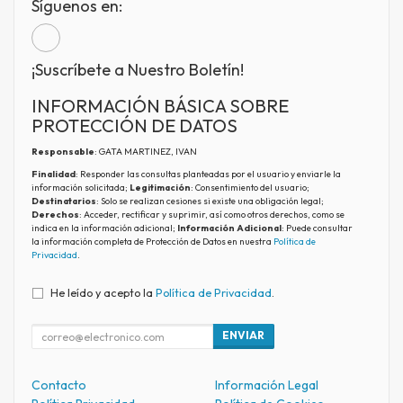
Síguenos en:
¡Suscríbete a Nuestro Boletín!
INFORMACIÓN BÁSICA SOBRE
PROTECCIÓN DE DATOS
Responsable
: GATA MARTINEZ, IVAN
Finalidad
: Responder las consultas planteadas por el usuario y enviarle la
información solicitada;
Legitimación
: Consentimiento del usuario;
Destinatarios
: Solo se realizan cesiones si existe una obligación legal;
Derechos
: Acceder, rectificar y suprimir, así como otros derechos, como se
indica en la información adicional;
Información Adicional
: Puede consultar
la información completa de Protección de Datos en nuestra
Política de
Privacidad
.
He leído y acepto la
Política de Privacidad
.
ENVIAR
Contacto
Información Legal