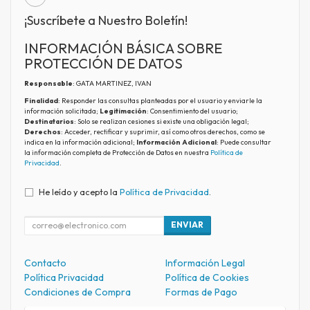
¡Suscríbete a Nuestro Boletín!
INFORMACIÓN BÁSICA SOBRE
PROTECCIÓN DE DATOS
Responsable
: GATA MARTINEZ, IVAN
Finalidad
: Responder las consultas planteadas por el usuario y enviarle la
información solicitada;
Legitimación
: Consentimiento del usuario;
Destinatarios
: Solo se realizan cesiones si existe una obligación legal;
Derechos
: Acceder, rectificar y suprimir, así como otros derechos, como se
indica en la información adicional;
Información Adicional
: Puede consultar
la información completa de Protección de Datos en nuestra
Política de
Privacidad
.
He leído y acepto la
Política de Privacidad
.
ENVIAR
Contacto
Información Legal
Política Privacidad
Política de Cookies
Condiciones de Compra
Formas de Pago