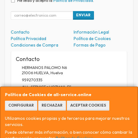
He leído y acepto la
Política de Privacidad
.
ENVIAR
Contacto
Información Legal
Política Privacidad
Política de Cookies
Condiciones de Compra
Formas de Pago
Contacto
HERMANOS PALOMO N6
21006
HUELVA
,
Huelva
959270335
ALL_SERVICE@HOTMAIL.ES
Política de Cookies de all-service.online
CONFIGURAR
RECHAZAR
ACEPTAR COOKIES
Horario
9.30 A 13.30 / 17 A 20.30
Utilizamos cookies propias y de terceros para mejorar nuestros
servicios.
Puede obtener más información, o bien conocer cómo cambiar la