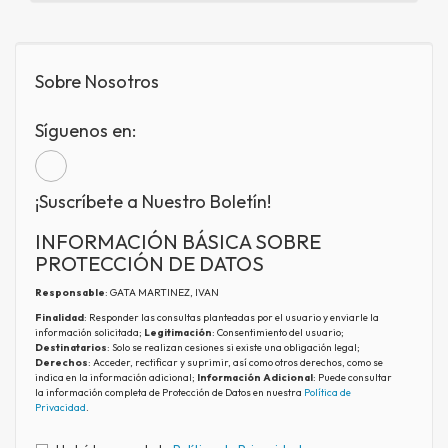
Sobre Nosotros
Síguenos en:
¡Suscríbete a Nuestro Boletín!
INFORMACIÓN BÁSICA SOBRE
PROTECCIÓN DE DATOS
Responsable
: GATA MARTINEZ, IVAN
Finalidad
: Responder las consultas planteadas por el usuario y enviarle la
información solicitada;
Legitimación
: Consentimiento del usuario;
Destinatarios
: Solo se realizan cesiones si existe una obligación legal;
Derechos
: Acceder, rectificar y suprimir, así como otros derechos, como se
indica en la información adicional;
Información Adicional
: Puede consultar
la información completa de Protección de Datos en nuestra
Política de
Privacidad
.