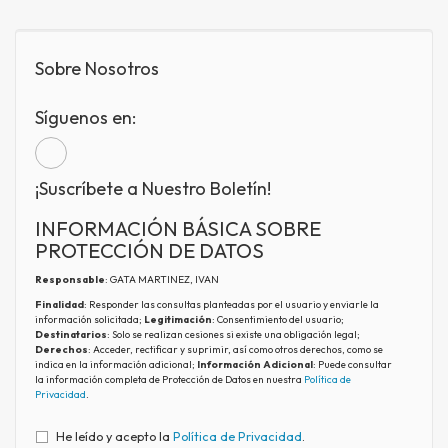
Sobre Nosotros
Síguenos en:
¡Suscríbete a Nuestro Boletín!
INFORMACIÓN BÁSICA SOBRE
PROTECCIÓN DE DATOS
Responsable
: GATA MARTINEZ, IVAN
Finalidad
: Responder las consultas planteadas por el usuario y enviarle la
información solicitada;
Legitimación
: Consentimiento del usuario;
Destinatarios
: Solo se realizan cesiones si existe una obligación legal;
Derechos
: Acceder, rectificar y suprimir, así como otros derechos, como se
indica en la información adicional;
Información Adicional
: Puede consultar
la información completa de Protección de Datos en nuestra
Política de
Privacidad
.
He leído y acepto la
Política de Privacidad
.