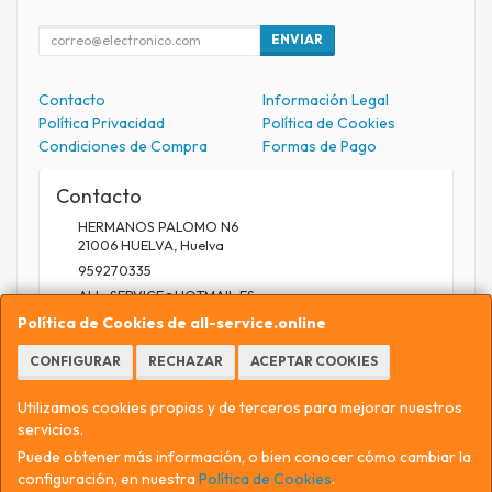
ENVIAR
Contacto
Información Legal
Política Privacidad
Política de Cookies
Condiciones de Compra
Formas de Pago
Contacto
HERMANOS PALOMO N6
21006
HUELVA
,
Huelva
959270335
ALL_SERVICE@HOTMAIL.ES
Política de Cookies de all-service.online
CONFIGURAR
RECHAZAR
ACEPTAR COOKIES
Horario
9.30 A 13.30 / 17 A 20.30
Utilizamos cookies propias y de terceros para mejorar nuestros
servicios.
Puede obtener más información, o bien conocer cómo cambiar la
configuración, en nuestra
Política de Cookies
.
, , , , España. - C.I.F.: 75559829E - Tfno: