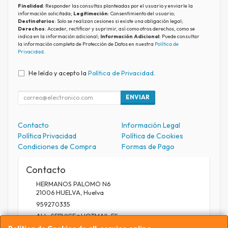
Finalidad
: Responder las consultas planteadas por el usuario y enviarle la
información solicitada;
Legitimación
: Consentimiento del usuario;
Destinatarios
: Solo se realizan cesiones si existe una obligación legal;
Derechos
: Acceder, rectificar y suprimir, así como otros derechos, como se
indica en la información adicional;
Información Adicional
: Puede consultar
la información completa de Protección de Datos en nuestra
Política de
Privacidad
.
He leído y acepto la
Política de Privacidad
.
ENVIAR
Contacto
Información Legal
Política Privacidad
Política de Cookies
Condiciones de Compra
Formas de Pago
Contacto
HERMANOS PALOMO N6
21006
HUELVA
,
Huelva
959270335
ALL_SERVICE@HOTMAIL.ES