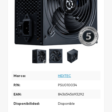
Marca:
HIDITEC
P/N:
PSU010034
EAN:
8436545693292
Disponibilidad:
Disponible