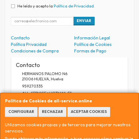
He leído y acepto la
Política de Privacidad
.
ENVIAR
Contacto
Información Legal
Política Privacidad
Política de Cookies
Condiciones de Compra
Formas de Pago
Contacto
HERMANOS PALOMO N6
21006
HUELVA
,
Huelva
959270335
ALL_SERVICE@HOTMAIL.ES
Política de Cookies de all-service.online
CONFIGURAR
RECHAZAR
ACEPTAR COOKIES
Horario
9.30 A 13.30 / 17 A 20.30
Utilizamos cookies propias y de terceros para mejorar nuestros
servicios.
Puede obtener más información, o bien conocer cómo cambiar la