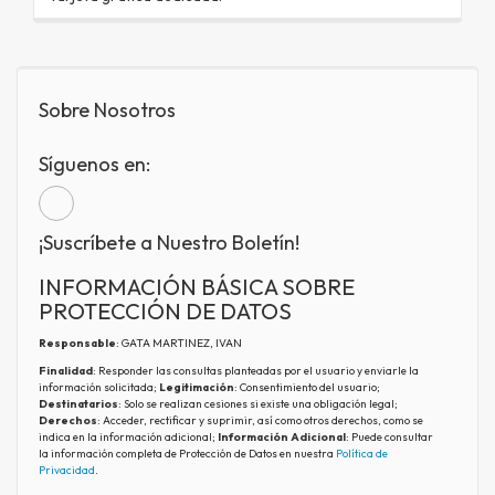
Sobre Nosotros
Síguenos en:
¡Suscríbete a Nuestro Boletín!
INFORMACIÓN BÁSICA SOBRE
PROTECCIÓN DE DATOS
Responsable
: GATA MARTINEZ, IVAN
Finalidad
: Responder las consultas planteadas por el usuario y enviarle la
información solicitada;
Legitimación
: Consentimiento del usuario;
Destinatarios
: Solo se realizan cesiones si existe una obligación legal;
Derechos
: Acceder, rectificar y suprimir, así como otros derechos, como se
indica en la información adicional;
Información Adicional
: Puede consultar
la información completa de Protección de Datos en nuestra
Política de
Privacidad
.