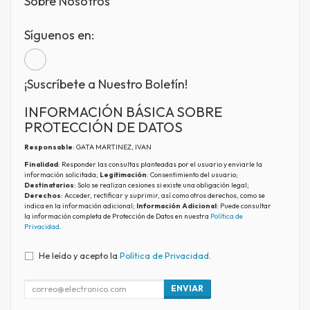
Sobre Nosotros
Síguenos en:
¡Suscríbete a Nuestro Boletín!
INFORMACIÓN BÁSICA SOBRE
PROTECCIÓN DE DATOS
Responsable
: GATA MARTINEZ, IVAN
Finalidad
: Responder las consultas planteadas por el usuario y enviarle la
información solicitada;
Legitimación
: Consentimiento del usuario;
Destinatarios
: Solo se realizan cesiones si existe una obligación legal;
Derechos
: Acceder, rectificar y suprimir, así como otros derechos, como se
indica en la información adicional;
Información Adicional
: Puede consultar
la información completa de Protección de Datos en nuestra
Política de
Privacidad
.
He leído y acepto la
Política de Privacidad
.
ENVIAR