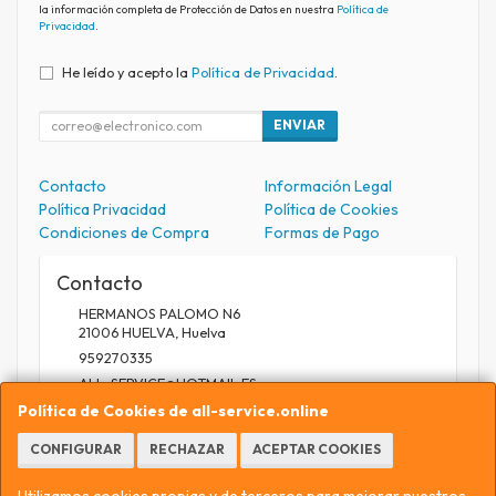
la información completa de Protección de Datos en nuestra
Política de
Privacidad
.
He leído y acepto la
Política de Privacidad
.
ENVIAR
Contacto
Información Legal
Política Privacidad
Política de Cookies
Condiciones de Compra
Formas de Pago
Contacto
HERMANOS PALOMO N6
21006
HUELVA
,
Huelva
959270335
ALL_SERVICE@HOTMAIL.ES
Política de Cookies de all-service.online
CONFIGURAR
RECHAZAR
ACEPTAR COOKIES
Horario
9.30 A 13.30 / 17 A 20.30