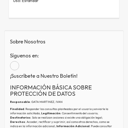
Uso: Estándar
Sobre Nosotros
Síguenos en:
¡Suscríbete a Nuestro Boletín!
INFORMACIÓN BÁSICA SOBRE
PROTECCIÓN DE DATOS
Responsable
: GATA MARTINEZ, IVAN
Finalidad
: Responder las consultas planteadas por el usuario y enviarle la
información solicitada;
Legitimación
: Consentimiento del usuario;
Destinatarios
: Solo se realizan cesiones si existe una obligación legal;
Derechos
: Acceder, rectificar y suprimir, así como otros derechos, como se
indica en la información adicional;
Información Adicional
: Puede consultar