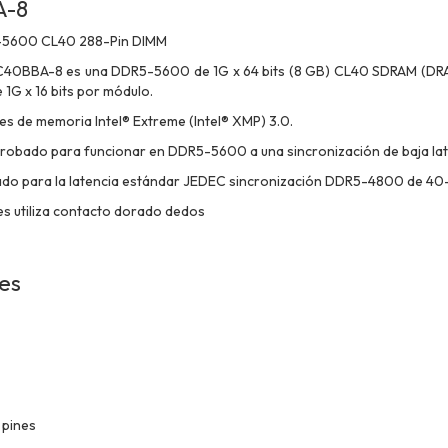
A-8
5600 CL40 288-Pin DIMM
40BBA-8 es una DDR5-5600 de 1G x 64 bits (8 GB)
CL40 SDRAM (DRAM
G x 16 bits por módulo.
les de memoria Intel® Extreme (Intel®
XMP) 3.0.
probado para funcionar en DDR5-5600 a una
sincronización de baja la
do para la latencia estándar JEDEC sincronización DDR5-4800
de 40-
s utiliza contacto dorado
dedos
nes
 pines