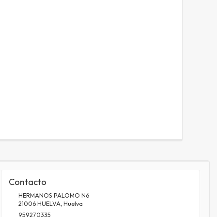
Contacto
HERMANOS PALOMO N6
21006
HUELVA
,
Huelva
959270335