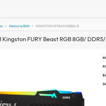
es
Memoria RAM
KINGSTON KF556C40BBA-8
 Kingston FURY Beast RGB 8GB/ DDR5/
M
P/
E
Di