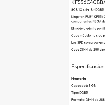
KF556C40BB
8GB 1G x 64-Bit
DDR5-
Kingston FURY KF556C
componentes FBGA de 1
El módulo admite perfi
Cada módulo ha sido 
Los SPD son
programa
Cada DIMM de 288 pine
Especificacio
Memoria
Capacidad: 8 GB
Tipo: DDR5
Formato: DIMM de 288