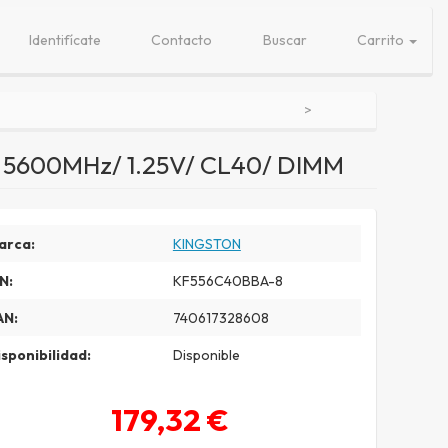
Identifícate
Contacto
Buscar
Carrito
 5600MHz/ 1.25V/ CL40/ DIMM
arca:
KINGSTON
N:
KF556C40BBA-8
AN:
740617328608
sponibilidad:
Disponible
179,32 €