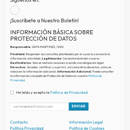
¡Suscríbete a Nuestro Boletín!
INFORMACIÓN BÁSICA SOBRE
PROTECCIÓN DE DATOS
Responsable
: GATA MARTINEZ, IVAN
Finalidad
: Responder las consultas planteadas por el usuario y enviarle la
información solicitada;
Legitimación
: Consentimiento del usuario;
Destinatarios
: Solo se realizan cesiones si existe una obligación legal;
Derechos
: Acceder, rectificar y suprimir, así como otros derechos, como se
indica en la información adicional;
Información Adicional
: Puede consultar
la información completa de Protección de Datos en nuestra
Política de
Privacidad
.
He leído y acepto la
Política de Privacidad
.
ENVIAR
Contacto
Información Legal
Política Privacidad
Política de Cookies