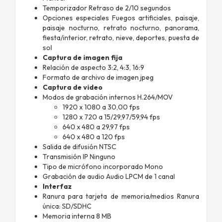
Temporizador Retraso de 2/10 segundos
Opciones especiales Fuegos artificiales, paisaje,
paisaje nocturno, retrato nocturno, panorama,
fiesta/interior, retrato, nieve, deportes, puesta de
sol
Captura de imagen fija
Relación de aspecto 3:2, 4:3, 16:9
Formato de archivo de imagen jpeg
Captura de video
Modos de grabación internos H.264/MOV
1920 x 1080 a 30,00 fps
1280 x 720 a 15/29,97/59,94 fps
640 x 480 a 29,97 fps
640 x 480 a 120 fps
Salida de difusión NTSC
Transmisión IP Ninguno
Tipo de micrófono incorporado Mono
Grabación de audio Audio LPCM de 1 canal
Interfaz
Ranura para tarjeta de memoria/medios Ranura
única: SD/SDHC
Memoria interna 8 MB