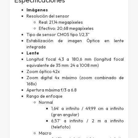
Imágenes
Resolución del sensor
Real: 21,14 megapíxeles
Efectivo: 20,68 megapíxeles
Tipo de sensor CMOS tipo 1/2,3"
Estabilización de imagen Óptica en lente
integrada
Lente
Longitud focal 4,3 a 180,6 mm (longitud focal
equivalente de 35 mm: 24 a 1008 mm)
Zoom óptico 42x
Zoom digital 4x máximo (zoom combinado de
168x)
Apertura máxima f/3 a 6.8
Rango de enfoque
Normal
1,64' a infinito / 49,99 cm a infinito
(gran angular)
6,57' a infinito / 2 m a infinito
(telefoto)
Macro