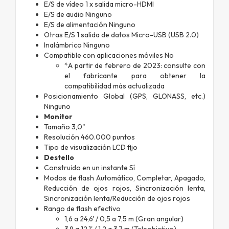
E/S de vídeo 1 x salida micro-HDMI
E/S de audio Ninguno
E/S de alimentación Ninguno
Otras E/S 1 salida de datos Micro-USB (USB 2.0)
Inalámbrico Ninguno
Compatible con aplicaciones móviles No
*A partir de febrero de 2023: consulte con
el fabricante para obtener la
compatibilidad más actualizada
Posicionamiento Global (GPS, GLONASS, etc.)
Ninguno
Monitor
Tamaño 3,0"
Resolución 460.000 puntos
Tipo de visualización LCD fijo
Destello
Construido en un instante Sí
Modos de flash Automático, Completar, Apagado,
Reducción de ojos rojos, Sincronización lenta,
Sincronización lenta/Reducción de ojos rojos
Rango de flash efectivo
1,6 a 24,6' / 0,5 a 7,5 m (Gran angular)
3,9 a 12,1' / 1,2 a 3,7 m (Teleobjetivo)