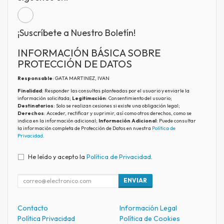
¡Suscríbete a Nuestro Boletín!
INFORMACIÓN BÁSICA SOBRE
PROTECCIÓN DE DATOS
Responsable
: GATA MARTINEZ, IVAN
Finalidad
: Responder las consultas planteadas por el usuario y enviarle la
información solicitada;
Legitimación
: Consentimiento del usuario;
Destinatarios
: Solo se realizan cesiones si existe una obligación legal;
Derechos
: Acceder, rectificar y suprimir, así como otros derechos, como se
indica en la información adicional;
Información Adicional
: Puede consultar
la información completa de Protección de Datos en nuestra
Política de
Privacidad
.
He leído y acepto la
Política de Privacidad
.
ENVIAR
Contacto
Información Legal
Política Privacidad
Política de Cookies