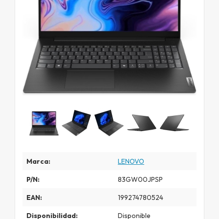
Marca:
LENOVO
P/N:
83GW00JPSP
EAN:
199274780524
Disponibilidad:
Disponible