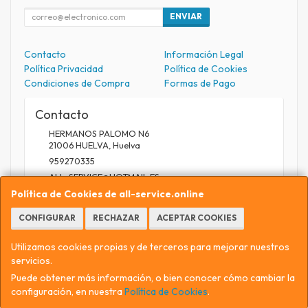
ENVIAR
Contacto
Información Legal
Política Privacidad
Política de Cookies
Condiciones de Compra
Formas de Pago
Contacto
HERMANOS PALOMO N6
21006
HUELVA
,
Huelva
959270335
ALL_SERVICE@HOTMAIL.ES
Política de Cookies de all-service.online
CONFIGURAR
RECHAZAR
ACEPTAR COOKIES
Horario
9.30 A 13.30 / 17 A 20.30
Utilizamos cookies propias y de terceros para mejorar nuestros
servicios.
Puede obtener más información, o bien conocer cómo cambiar la
configuración, en nuestra
Política de Cookies
.
, , , , España. - C.I.F.: 75559829E - Tfno: