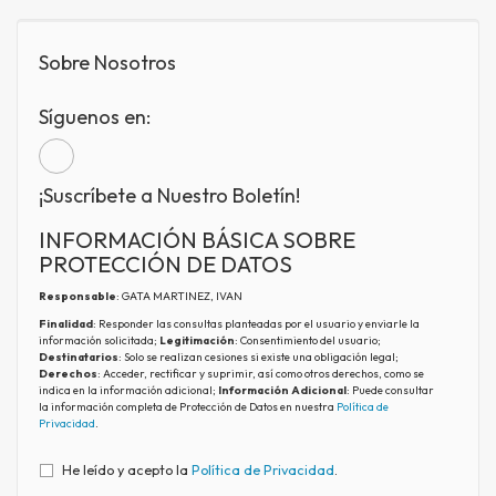
Sobre Nosotros
Síguenos en:
¡Suscríbete a Nuestro Boletín!
INFORMACIÓN BÁSICA SOBRE
PROTECCIÓN DE DATOS
Responsable
: GATA MARTINEZ, IVAN
Finalidad
: Responder las consultas planteadas por el usuario y enviarle la
información solicitada;
Legitimación
: Consentimiento del usuario;
Destinatarios
: Solo se realizan cesiones si existe una obligación legal;
Derechos
: Acceder, rectificar y suprimir, así como otros derechos, como se
indica en la información adicional;
Información Adicional
: Puede consultar
la información completa de Protección de Datos en nuestra
Política de
Privacidad
.
He leído y acepto la
Política de Privacidad
.