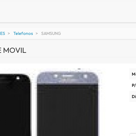
NES
Telefonos
SAMSUNG
E MOVIL
M
P/
Di