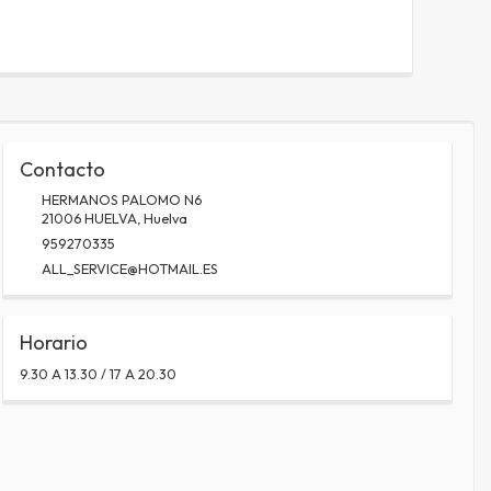
Contacto
HERMANOS PALOMO N6
21006
HUELVA
,
Huelva
959270335
ALL_SERVICE@HOTMAIL.ES
Horario
9.30 A 13.30 / 17 A 20.30