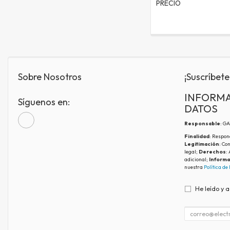
PRECIO
Sobre Nosotros
¡Suscríbete
INFORMA
Síguenos en:
DATOS
Responsable
: G
Finalidad
: Respon
Legitimación
: Co
legal;
Derechos
:
adicional;
Informa
nuestra
Política de
He leído y 