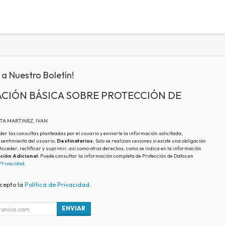
 a Nuestro Boletín!
CIÓN BÁSICA SOBRE PROTECCIÓN DE
ATA MARTINEZ, IVAN
der las consultas planteadas por el usuario y enviarle la información solicitada;
nsentimiento del usuario;
Destinatarios
: Solo se realizan cesiones si existe una obligación
 Acceder, rectificar y suprimir, así como otros derechos, como se indica en la información
ción Adicional
: Puede consultar la información completa de Protección de Datos en
 Privacidad
.
acepto la
Política de Privacidad
.
ENVIAR