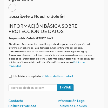
¡Suscríbete a Nuestro Boletín!
INFORMACIÓN BÁSICA SOBRE
PROTECCIÓN DE DATOS
Responsable
: GATA MARTINEZ, IVAN
Finalidad
: Responder las consultas planteadas por el usuario y enviarle la
información solicitada;
Legitimación
: Consentimiento del usuario;
Destinatarios
: Solo se realizan cesiones si existe una obligación legal;
Derechos
: Acceder, rectificar y suprimir, así como otros derechos, como se
indica en la información adicional;
Información Adicional
: Puede consultar
la información completa de Protección de Datos en nuestra
Política de
Privacidad
.
He leído y acepto la
Política de Privacidad
.
ENVIAR
Contacto
Información Legal
Política Privacidad
Política de Cookies