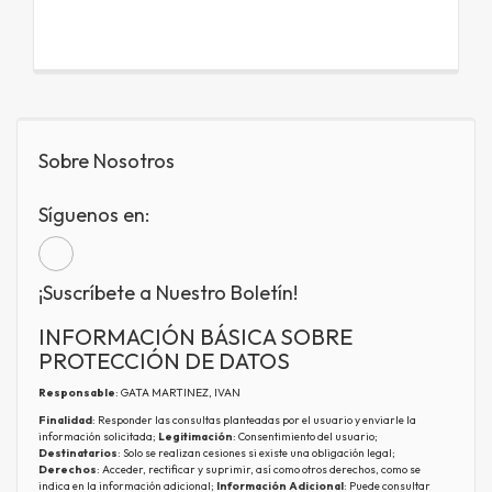
Sobre Nosotros
Síguenos en:
¡Suscríbete a Nuestro Boletín!
INFORMACIÓN BÁSICA SOBRE
PROTECCIÓN DE DATOS
Responsable
: GATA MARTINEZ, IVAN
Finalidad
: Responder las consultas planteadas por el usuario y enviarle la
información solicitada;
Legitimación
: Consentimiento del usuario;
Destinatarios
: Solo se realizan cesiones si existe una obligación legal;
Derechos
: Acceder, rectificar y suprimir, así como otros derechos, como se
indica en la información adicional;
Información Adicional
: Puede consultar