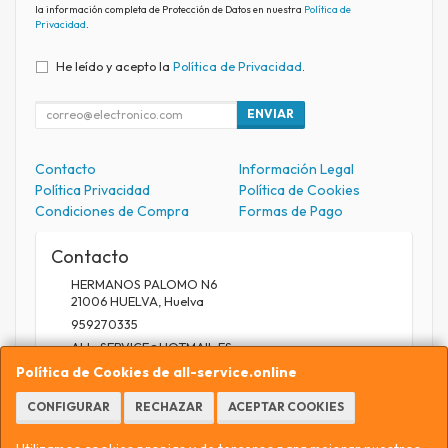
la información completa de Protección de Datos en nuestra
Política de
Privacidad
.
He leído y acepto la
Política de Privacidad
.
ENVIAR
Contacto
Información Legal
Política Privacidad
Política de Cookies
Condiciones de Compra
Formas de Pago
Contacto
HERMANOS PALOMO N6
21006
HUELVA
,
Huelva
959270335
ALL_SERVICE@HOTMAIL.ES
Política de Cookies de all-service.online
CONFIGURAR
RECHAZAR
ACEPTAR COOKIES
Horario
9.30 A 13.30 / 17 A 20.30