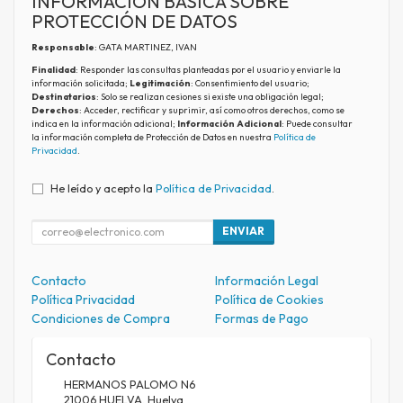
INFORMACIÓN BÁSICA SOBRE
PROTECCIÓN DE DATOS
Responsable
: GATA MARTINEZ, IVAN
Finalidad
: Responder las consultas planteadas por el usuario y enviarle la
información solicitada;
Legitimación
: Consentimiento del usuario;
Destinatarios
: Solo se realizan cesiones si existe una obligación legal;
Derechos
: Acceder, rectificar y suprimir, así como otros derechos, como se
indica en la información adicional;
Información Adicional
: Puede consultar
la información completa de Protección de Datos en nuestra
Política de
Privacidad
.
He leído y acepto la
Política de Privacidad
.
ENVIAR
Contacto
Información Legal
Política Privacidad
Política de Cookies
Condiciones de Compra
Formas de Pago
Contacto
HERMANOS PALOMO N6
21006
HUELVA
,
Huelva