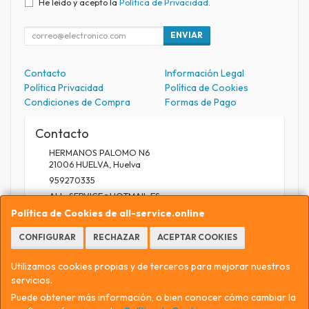
He leído y acepto la
Política de Privacidad
.
ENVIAR
Contacto
Información Legal
Política Privacidad
Política de Cookies
Condiciones de Compra
Formas de Pago
Contacto
HERMANOS PALOMO N6
21006
HUELVA
,
Huelva
959270335
ALL_SERVICE@HOTMAIL.ES
Política de Cookies de all-service.online
CONFIGURAR
RECHAZAR
ACEPTAR COOKIES
Horario
9.30 A 13.30 / 17 A 20.30
Utilizamos cookies propias y de terceros para mejorar nuestros
servicios.
Puede obtener más información, o bien conocer cómo cambiar la