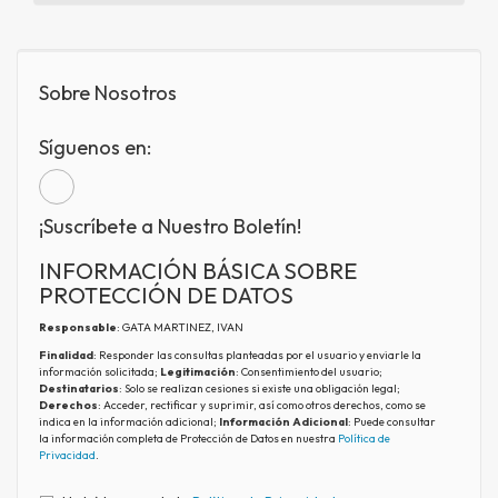
Sobre Nosotros
Síguenos en:
¡Suscríbete a Nuestro Boletín!
INFORMACIÓN BÁSICA SOBRE
PROTECCIÓN DE DATOS
Responsable
: GATA MARTINEZ, IVAN
Finalidad
: Responder las consultas planteadas por el usuario y enviarle la
información solicitada;
Legitimación
: Consentimiento del usuario;
Destinatarios
: Solo se realizan cesiones si existe una obligación legal;
Derechos
: Acceder, rectificar y suprimir, así como otros derechos, como se
indica en la información adicional;
Información Adicional
: Puede consultar
la información completa de Protección de Datos en nuestra
Política de
Privacidad
.