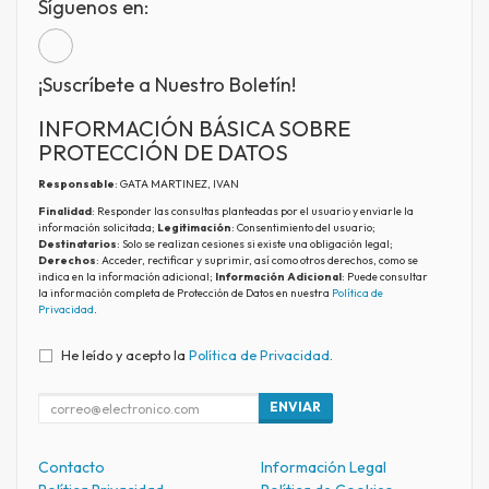
Síguenos en:
¡Suscríbete a Nuestro Boletín!
INFORMACIÓN BÁSICA SOBRE
PROTECCIÓN DE DATOS
Responsable
: GATA MARTINEZ, IVAN
Finalidad
: Responder las consultas planteadas por el usuario y enviarle la
información solicitada;
Legitimación
: Consentimiento del usuario;
Destinatarios
: Solo se realizan cesiones si existe una obligación legal;
Derechos
: Acceder, rectificar y suprimir, así como otros derechos, como se
indica en la información adicional;
Información Adicional
: Puede consultar
la información completa de Protección de Datos en nuestra
Política de
Privacidad
.
He leído y acepto la
Política de Privacidad
.
ENVIAR
Contacto
Información Legal