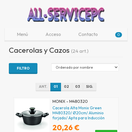
Menú
Acceso
Contacto
0
Cacerolas y Cazos
(24 art.)
FILTRO
ANT.
01
02
03
SIG.
MONIX - M480320
Cacerola Alta Monix Green
M480320/ Ø20cm/ Aluminio
forjado/ Apta para Inducción
20,26 €