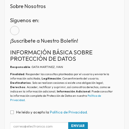
Sobre Nosotros
Síguenos en:
¡Suscríbete a Nuestro Boletín!
INFORMACIÓN BÁSICA SOBRE
PROTECCIÓN DE DATOS
Responsable
: GATA MARTINEZ, IVAN
Finalidad
: Responder las consultas planteadas por el usuario y enviarle la
información solicitada;
Legitimación
: Consentimiento del usuario;
Destinatarios
: Solo se realizan cesiones si existe una obligación legal;
Derechos
: Acceder, rectificar y suprimir, así como otros derechos, como se
indica en la información adicional;
Información Adicional
: Puede consultar
la información completa de Protección de Datos en nuestra
Política de
Privacidad
.
He leído y acepto la
Política de Privacidad
.
ENVIAR