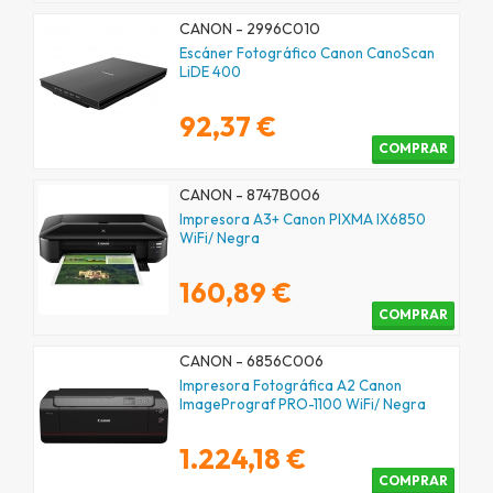
CANON - 2996C010
Escáner Fotográfico Canon CanoScan
LiDE 400
92,37 €
COMPRAR
CANON - 8747B006
Impresora A3+ Canon PIXMA IX6850
WiFi/ Negra
160,89 €
COMPRAR
CANON - 6856C006
Impresora Fotográfica A2 Canon
ImagePrograf PRO-1100 WiFi/ Negra
1.224,18 €
COMPRAR