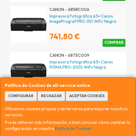
CANON - 6858C006
Impresora Fotográfica A3+ Canon
ImagePrograf PRO-310 WiFi/ Negra
741,80 €
COMPRAR
CANON - 6875C009
Impresora Fotográfica A3+ Canon
PIXMA PRO-200S WiFi/ Negra
415,04 €
Política de Cookies de all-service.online
COMPRAR
CONFIGURAR
RECHAZAR
ACEPTAR COOKIES
CANON - 6929C001
Impresora Láser Color Canon I-SENSYS
Utilizamos cookies propias y de terceros para mejorar nuestros
LBP647Cdw WiFi/ Dúplex/ Blanca
servicios.
Puede obtener más información, o bien conocer cómo cambiar la
262,40 €
configuración, en nuestra
Política de Cookies
.
COMPRAR