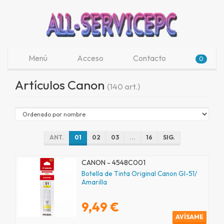
Menú
Acceso
Contacto
0
Artículos Canon
(140 art.)
ANT.
01
02
03
...
16
SIG.
CANON - 4548C001
Botella de Tinta Original Canon GI-51/
Amarilla
9,49 €
AVÍSAME